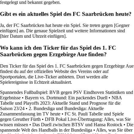
festgelegt und bekannt gegeben.
Gibt es ein aktuelles Spiel des FC Saarbrücken heute?
Ja, der FC Saarbrücken hat heute ein Spiel. Sie treten gegen [Gegner
einfügen] an. Die genaue Spielzeit und weitere Informationen sind
[hier Datum und Uhrzeit einfügen].
Wo kann ich den Ticker für das Spiel des 1. FC
Saarbrücken gegen Erzgebirge Aue finden?
Den Ticker für das Spiel des 1. FC Saarbrücken gegen Erzgebirge Aue
findest du auf der offiziellen Website des Vereins oder auf
Sportportalen, die Live-Ticker anbieten. Dort werden alle
Spielereignisse in Echtzeit aktualisiert.
Spannendes Fußballspiel: BVB gegen PSV Eindhoven Statistiken und
Ergebnisse
•
Bayern vs. Dortmund: Ein packendes Duell
•
NBA
Tabelle und Playoffs 2023: Aktuelle Stand und Prognose für die
Saison 23/24
•
2. Bundesliga und Bundesliga: Aktuelle
Zusammenfassung im TV heute
•
FC St. Pauli Tabelle und Spiele
gegen Greuther Fürth
•
DFB Pokal Live-Übertragung: Alles, was Sie
wissen müssen
•
Das Duell zwischen BTSV und Hansa Rostock
•
Die
spannende Welt des Handballs in der Bundesliga
•
Alles, was Sie über