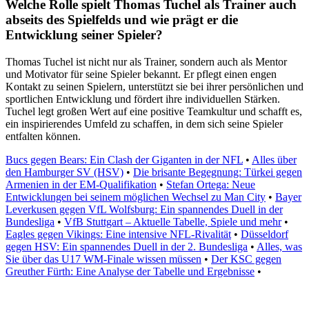
Welche Rolle spielt Thomas Tuchel als Trainer auch
abseits des Spielfelds und wie prägt er die
Entwicklung seiner Spieler?
Thomas Tuchel ist nicht nur als Trainer, sondern auch als Mentor
und Motivator für seine Spieler bekannt. Er pflegt einen engen
Kontakt zu seinen Spielern, unterstützt sie bei ihrer persönlichen und
sportlichen Entwicklung und fördert ihre individuellen Stärken.
Tuchel legt großen Wert auf eine positive Teamkultur und schafft es,
ein inspirierendes Umfeld zu schaffen, in dem sich seine Spieler
entfalten können.
Bucs gegen Bears: Ein Clash der Giganten in der NFL
•
Alles über
den Hamburger SV (HSV)
•
Die brisante Begegnung: Türkei gegen
Armenien in der EM-Qualifikation
•
Stefan Ortega: Neue
Entwicklungen bei seinem möglichen Wechsel zu Man City
•
Bayer
Leverkusen gegen VfL Wolfsburg: Ein spannendes Duell in der
Bundesliga
•
VfB Stuttgart – Aktuelle Tabelle, Spiele und mehr
•
Eagles gegen Vikings: Eine intensive NFL-Rivalität
•
Düsseldorf
gegen HSV: Ein spannendes Duell in der 2. Bundesliga
•
Alles, was
Sie über das U17 WM-Finale wissen müssen
•
Der KSC gegen
Greuther Fürth: Eine Analyse der Tabelle und Ergebnisse
•