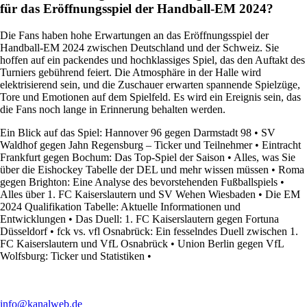
für das Eröffnungsspiel der Handball-EM 2024?
Die Fans haben hohe Erwartungen an das Eröffnungsspiel der
Handball-EM 2024 zwischen Deutschland und der Schweiz. Sie
hoffen auf ein packendes und hochklassiges Spiel, das den Auftakt des
Turniers gebührend feiert. Die Atmosphäre in der Halle wird
elektrisierend sein, und die Zuschauer erwarten spannende Spielzüge,
Tore und Emotionen auf dem Spielfeld. Es wird ein Ereignis sein, das
die Fans noch lange in Erinnerung behalten werden.
Ein Blick auf das Spiel: Hannover 96 gegen Darmstadt 98
•
SV
Waldhof gegen Jahn Regensburg – Ticker und Teilnehmer
•
Eintracht
Frankfurt gegen Bochum: Das Top-Spiel der Saison
•
Alles, was Sie
über die Eishockey Tabelle der DEL und mehr wissen müssen
•
Roma
gegen Brighton: Eine Analyse des bevorstehenden Fußballspiels
•
Alles über 1. FC Kaiserslautern und SV Wehen Wiesbaden
•
Die EM
2024 Qualifikation Tabelle: Aktuelle Informationen und
Entwicklungen
•
Das Duell: 1. FC Kaiserslautern gegen Fortuna
Düsseldorf
•
fck vs. vfl Osnabrück: Ein fesselndes Duell zwischen 1.
FC Kaiserslautern und VfL Osnabrück
•
Union Berlin gegen VfL
Wolfsburg: Ticker und Statistiken
•
info@kanalweb.de