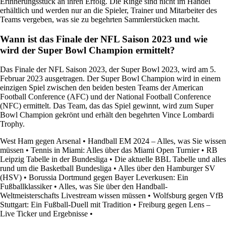
Erinnerungsstück an ihren Erfolg. Die Ringe sind nicht im Handel
erhältlich und werden nur an die Spieler, Trainer und Mitarbeiter des
Teams vergeben, was sie zu begehrten Sammlerstücken macht.
Wann ist das Finale der NFL Saison 2023 und wie
wird der Super Bowl Champion ermittelt?
Das Finale der NFL Saison 2023, der Super Bowl 2023, wird am 5.
Februar 2023 ausgetragen. Der Super Bowl Champion wird in einem
einzigen Spiel zwischen den beiden besten Teams der American
Football Conference (AFC) und der National Football Conference
(NFC) ermittelt. Das Team, das das Spiel gewinnt, wird zum Super
Bowl Champion gekrönt und erhält den begehrten Vince Lombardi
Trophy.
West Ham gegen Arsenal
•
Handball EM 2024 – Alles, was Sie wissen
müssen
•
Tennis in Miami: Alles über das Miami Open Turnier
•
RB
Leipzig Tabelle in der Bundesliga
•
Die aktuelle BBL Tabelle und alles
rund um die Basketball Bundesliga
•
Alles über den Hamburger SV
(HSV)
•
Borussia Dortmund gegen Bayer Leverkusen: Ein
Fußballklassiker
•
Alles, was Sie über den Handball-
Weltmeisterschafts Livestream wissen müssen
•
Wolfsburg gegen VfB
Stuttgart: Ein Fußball-Duell mit Tradition
•
Freiburg gegen Lens –
Live Ticker und Ergebnisse
•