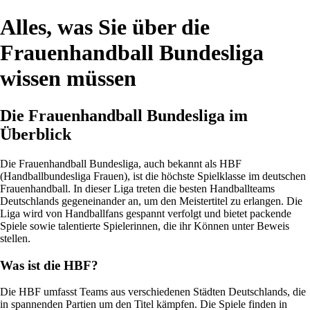
Alles, was Sie über die
Frauenhandball Bundesliga
wissen müssen
Die Frauenhandball Bundesliga im
Überblick
Die Frauenhandball Bundesliga, auch bekannt als HBF
(Handballbundesliga Frauen), ist die höchste Spielklasse im deutschen
Frauenhandball. In dieser Liga treten die besten Handballteams
Deutschlands gegeneinander an, um den Meistertitel zu erlangen. Die
Liga wird von Handballfans gespannt verfolgt und bietet packende
Spiele sowie talentierte Spielerinnen, die ihr Können unter Beweis
stellen.
Was ist die HBF?
Die HBF umfasst Teams aus verschiedenen Städten Deutschlands, die
in spannenden Partien um den Titel kämpfen. Die Spiele finden in