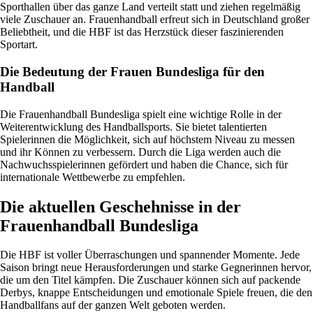
Sporthallen über das ganze Land verteilt statt und ziehen regelmäßig
viele Zuschauer an. Frauenhandball erfreut sich in Deutschland großer
Beliebtheit, und die HBF ist das Herzstück dieser faszinierenden
Sportart.
Die Bedeutung der Frauen Bundesliga für den
Handball
Die Frauenhandball Bundesliga spielt eine wichtige Rolle in der
Weiterentwicklung des Handballsports. Sie bietet talentierten
Spielerinnen die Möglichkeit, sich auf höchstem Niveau zu messen
und ihr Können zu verbessern. Durch die Liga werden auch die
Nachwuchsspielerinnen gefördert und haben die Chance, sich für
internationale Wettbewerbe zu empfehlen.
Die aktuellen Geschehnisse in der
Frauenhandball Bundesliga
Die HBF ist voller Überraschungen und spannender Momente. Jede
Saison bringt neue Herausforderungen und starke Gegnerinnen hervor,
die um den Titel kämpfen. Die Zuschauer können sich auf packende
Derbys, knappe Entscheidungen und emotionale Spiele freuen, die den
Handballfans auf der ganzen Welt geboten werden.