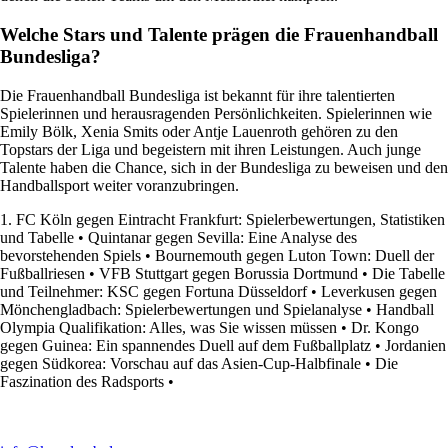
Welche Stars und Talente prägen die Frauenhandball
Bundesliga?
Die Frauenhandball Bundesliga ist bekannt für ihre talentierten
Spielerinnen und herausragenden Persönlichkeiten. Spielerinnen wie
Emily Bölk, Xenia Smits oder Antje Lauenroth gehören zu den
Topstars der Liga und begeistern mit ihren Leistungen. Auch junge
Talente haben die Chance, sich in der Bundesliga zu beweisen und den
Handballsport weiter voranzubringen.
1. FC Köln gegen Eintracht Frankfurt: Spielerbewertungen, Statistiken
und Tabelle
•
Quintanar gegen Sevilla: Eine Analyse des
bevorstehenden Spiels
•
Bournemouth gegen Luton Town: Duell der
Fußballriesen
•
VFB Stuttgart gegen Borussia Dortmund
•
Die Tabelle
und Teilnehmer: KSC gegen Fortuna Düsseldorf
•
Leverkusen gegen
Mönchengladbach: Spielerbewertungen und Spielanalyse
•
Handball
Olympia Qualifikation: Alles, was Sie wissen müssen
•
Dr. Kongo
gegen Guinea: Ein spannendes Duell auf dem Fußballplatz
•
Jordanien
gegen Südkorea: Vorschau auf das Asien-Cup-Halbfinale
•
Die
Faszination des Radsports
•