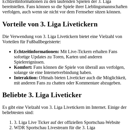
Echtzeitinformationen zu den laufenden Spielen der 3. Liga
bereitstellen. Fans können so die Spiele ihrer Lieblingsmannschaften
verfolgen, auch wenn sie nicht vor dem Fernseher sitzen können.
Vorteile von 3. Liga Livetickern
Die Verwendung von 3. Liga Livetickern bietet eine Vielzahl von
Vorteilen für Fußballbegeisterte:
Echtzeitinformationen:
Mit Live-Tickern erhalten Fans
sofortige Updates zu Toren, Karten und anderen
Spielereignissen.
Komfort:
Fans können die Spiele von überall aus verfolgen,
solange sie eine Internetverbindung haben.
Interaktion:
Oftmals bieten Liveticker auch die Möglichkeit,
mit anderen Fans zu chatten oder Kommentare abzugeben.
Beliebte 3. Liga Liveticker
Es gibt eine Vielzahl von 3. Liga Livetickern im Internet. Einige der
beliebtesten sind:
3. Liga Live Ticker auf der offiziellen Sportschau-Website
WDR Sportschau Livestream für die 3. Liga