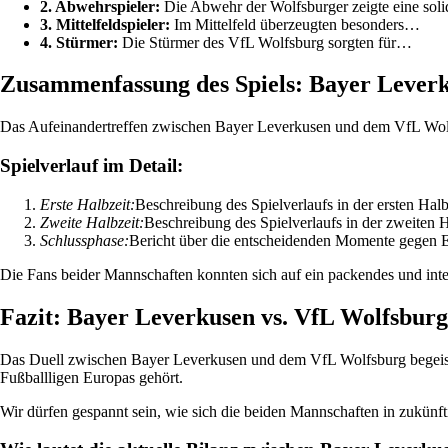
2. Abwehrspieler:
Die Abwehr der Wolfsburger zeigte eine sol
3. Mittelfeldspieler:
Im Mittelfeld überzeugten besonders…
4. Stürmer:
Die Stürmer des VfL Wolfsburg sorgten für…
Zusammenfassung des Spiels: Bayer Lever
Das Aufeinandertreffen zwischen Bayer Leverkusen und dem VfL Wo
Spielverlauf im Detail:
Erste Halbzeit:
Beschreibung des Spielverlaufs in der ersten Hal
Zweite Halbzeit:
Beschreibung des Spielverlaufs in der zweiten
Schlussphase:
Bericht über die entscheidenden Momente gegen 
Die Fans beider Mannschaften konnten sich auf ein packendes und inte
Fazit: Bayer Leverkusen vs. VfL Wolfsburg
Das Duell zwischen Bayer Leverkusen und dem VfL Wolfsburg begeiste
Fußballligen Europas gehört.
Wir dürfen gespannt sein, wie sich die beiden Mannschaften in zukünft