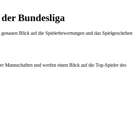
 der Bundesliga
n genauen Blick auf die Spielerbewertungen und das Spielgeschehen
er Mannschaften und werfen einen Blick auf die Top-Spieler des