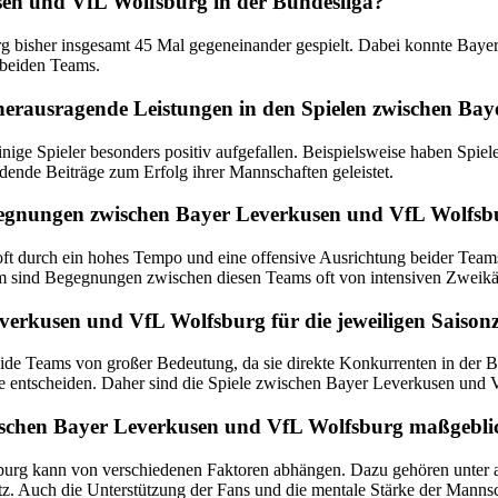
usen und VfL Wolfsburg in der Bundesliga?
g bisher insgesamt 45 Mal gegeneinander gespielt. Dabei konnte Bay
 beiden Teams.
 herausragende Leistungen in den Spielen zwischen Ba
ige Spieler besonders positiv aufgefallen. Beispielsweise haben Spi
dende Beiträge zum Erfolg ihrer Mannschaften geleistet.
egegnungen zwischen Bayer Leverkusen und VfL Wolfsb
t durch ein hohes Tempo und eine offensive Ausrichtung beider Teams
m sind Begegnungen zwischen diesen Teams oft von intensiven Zweik
verkusen und VfL Wolfsburg für die jeweiligen Saison
e Teams von großer Bedeutung, da sie direkte Konkurrenten in der Bun
rbe entscheiden. Daher sind die Spiele zwischen Bayer Leverkusen und 
ischen Bayer Leverkusen und VfL Wolfsburg maßgeblic
rg kann von verschiedenen Faktoren abhängen. Dazu gehören unter and
tz. Auch die Unterstützung der Fans und die mentale Stärke der Mannsc