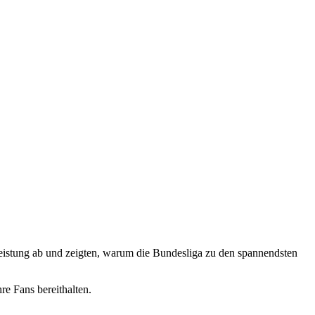
eistung ab und zeigten, warum die Bundesliga zu den spannendsten
re Fans bereithalten.