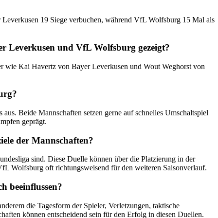
er Leverkusen 19 Siege verbuchen, während VfL Wolfsburg 15 Mal als
yer Leverkusen und VfL Wolfsburg gezeigt?
eler wie Kai Havertz von Bayer Leverkusen und Wout Weghorst von
urg?
 aus. Beide Mannschaften setzen gerne auf schnelles Umschaltspiel
ämpfen geprägt.
ziele der Mannschaften?
desliga sind. Diese Duelle können über die Platzierung in der
VfL Wolfsburg oft richtungsweisend für den weiteren Saisonverlauf.
h beeinflussen?
erem die Tagesform der Spieler, Verletzungen, taktische
haften können entscheidend sein für den Erfolg in diesen Duellen.