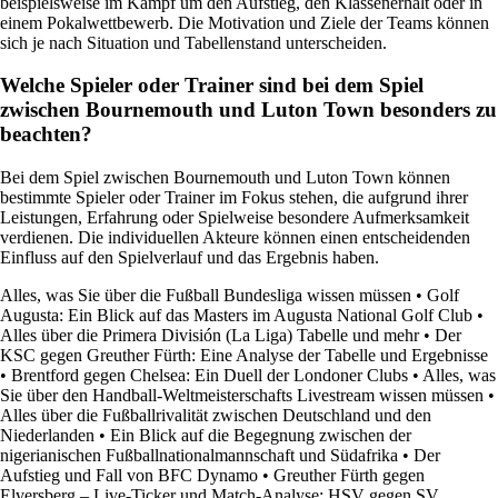
beispielsweise im Kampf um den Aufstieg, den Klassenerhalt oder in
einem Pokalwettbewerb. Die Motivation und Ziele der Teams können
sich je nach Situation und Tabellenstand unterscheiden.
Welche Spieler oder Trainer sind bei dem Spiel
zwischen Bournemouth und Luton Town besonders zu
beachten?
Bei dem Spiel zwischen Bournemouth und Luton Town können
bestimmte Spieler oder Trainer im Fokus stehen, die aufgrund ihrer
Leistungen, Erfahrung oder Spielweise besondere Aufmerksamkeit
verdienen. Die individuellen Akteure können einen entscheidenden
Einfluss auf den Spielverlauf und das Ergebnis haben.
Alles, was Sie über die Fußball Bundesliga wissen müssen
•
Golf
Augusta: Ein Blick auf das Masters im Augusta National Golf Club
•
Alles über die Primera División (La Liga) Tabelle und mehr
•
Der
KSC gegen Greuther Fürth: Eine Analyse der Tabelle und Ergebnisse
•
Brentford gegen Chelsea: Ein Duell der Londoner Clubs
•
Alles, was
Sie über den Handball-Weltmeisterschafts Livestream wissen müssen
•
Alles über die Fußballrivalität zwischen Deutschland und den
Niederlanden
•
Ein Blick auf die Begegnung zwischen der
nigerianischen Fußballnationalmannschaft und Südafrika
•
Der
Aufstieg und Fall von BFC Dynamo
•
Greuther Fürth gegen
Elversberg – Live-Ticker und Match-Analyse: HSV gegen SV