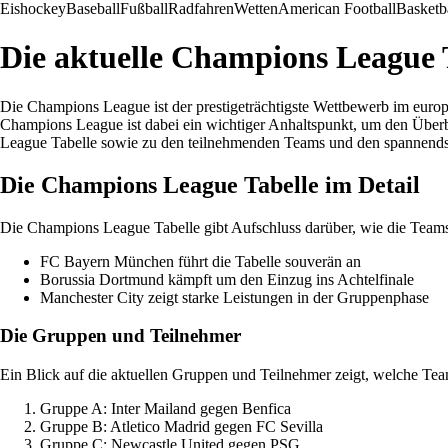
Eishockey
Baseball
Fußball
Radfahren
Wetten
American Football
Basketb
Die aktuelle Champions League T
Die Champions League ist der prestigeträchtigste Wettbewerb im europ
Champions League ist dabei ein wichtiger Anhaltspunkt, um den Überbli
League Tabelle sowie zu den teilnehmenden Teams und den spannend
Die Champions League Tabelle im Detail
Die Champions League Tabelle gibt Aufschluss darüber, wie die Teams 
FC Bayern München führt die Tabelle souverän an
Borussia Dortmund kämpft um den Einzug ins Achtelfinale
Manchester City zeigt starke Leistungen in der Gruppenphase
Die Gruppen und Teilnehmer
Ein Blick auf die aktuellen Gruppen und Teilnehmer zeigt, welche Tea
Gruppe A: Inter Mailand gegen Benfica
Gruppe B: Atletico Madrid gegen FC Sevilla
Gruppe C: Newcastle United gegen PSG