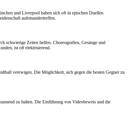
nchen und Liverpool haben sich oft in epischen Duellen
idenschaft aufeinandertreffen.
rch schwierige Zeiten helfen. Choreografien, Gesänge und
den, ist oft elektrisierend.
Fußball verewigen. Die Möglichkeit, sich gegen die besten Gegner zu
pannend zu halten. Die Einführung von Videobeweis und die