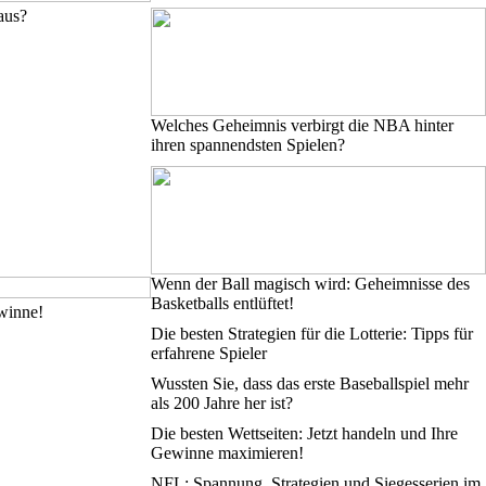
aus?
Welches Geheimnis verbirgt die NBA hinter
ihren spannendsten Spielen?
Wenn der Ball magisch wird: Geheimnisse des
Basketballs entlüftet!
winne!
Die besten Strategien für die Lotterie: Tipps für
erfahrene Spieler
Wussten Sie, dass das erste Baseballspiel mehr
als 200 Jahre her ist?
Die besten Wettseiten: Jetzt handeln und Ihre
Gewinne maximieren!
NFL: Spannung, Strategien und Siegesserien im