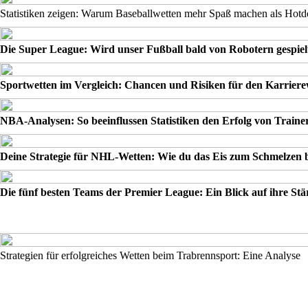
Statistiken zeigen: Warum Baseballwetten mehr Spaß machen als Hotd
Die Super League: Wird unser Fußball bald von Robotern gespiel
Sportwetten im Vergleich: Chancen und Risiken für den Karriere
NBA-Analysen: So beeinflussen Statistiken den Erfolg von Traine
Deine Strategie für NHL-Wetten: Wie du das Eis zum Schmelzen b
Die fünf besten Teams der Premier League: Ein Blick auf ihre St
Strategien für erfolgreiches Wetten beim Trabrennsport: Eine Analyse