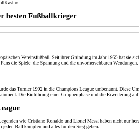
all
Kasino
r besten Fußballkrieger
päischen Vereinsfußball. Seit ihrer Gründung im Jahr 1955 hat sie sich
 Fans die Spiele, die Spannung und die unvorhersehbaren Wendungen,
wurde das Turnier 1992 in die Champions League umbenannt. Diese Um
tainment. Die Einführung einer Gruppenphase und die Erweiterung auf m
League
 Legenden wie Cristiano Ronaldo und Lionel Messi haben nicht nur he
um jeden Ball kämpfen und alles für den Sieg geben.