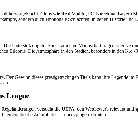
ball hervorgebracht. Clubs wie Real Madrid, FC Barcelona, Bayern Mü
kämpfe, sondern auch emotionale Schlachten, in denen Historie und Le
e. Die Unterstützung der Fans kann eine Mannschaft tragen oder sie du
hen Erlebnis. Die Atmosphäre in den Stadien, besonders in den K.o.-Run
re. Der Gewinn dieses prestigeträchtigen Titels kann ihre Legende im 
veau.
ns League
d Regeländerungen versucht die UEFA, den Wettbewerb relevant und s
 Themen, die die Zukunft des Turniers prägen könnten.