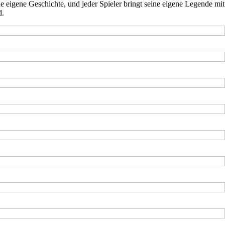
 eigene Geschichte, und jeder Spieler bringt seine eigene Legende mit
d.