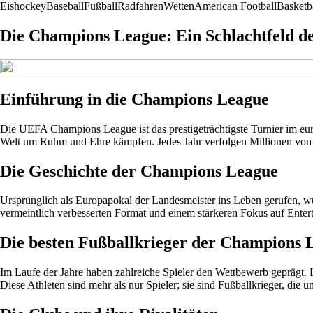
Eishockey
Baseball
Fußball
Radfahren
Wetten
American Football
Basketb
Die Champions League: Ein Schlachtfeld de
Einführung in die Champions League
Die UEFA Champions League ist das prestigeträchtigste Turnier im euro
Welt um Ruhm und Ehre kämpfen. Jedes Jahr verfolgen Millionen von
Die Geschichte der Champions League
Ursprünglich als Europapokal der Landesmeister ins Leben gerufen, 
vermeintlich verbesserten Format und einem stärkeren Fokus auf Enter
Die besten Fußballkrieger der Champions 
Im Laufe der Jahre haben zahlreiche Spieler den Wettbewerb geprägt.
Diese Athleten sind mehr als nur Spieler; sie sind Fußballkrieger, die 