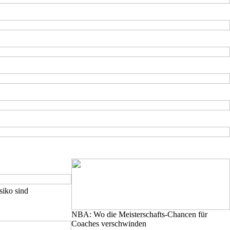
siko sind
NBA: Wo die Meisterschafts-Chancen für
Coaches verschwinden