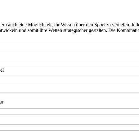
dern auch eine Möglichkeit, Ihr Wissen über den Sport zu vertiefen. In
 entwickeln und somit Ihre Wetten strategischer gestalten. Die Kombi
el
st