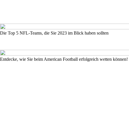
Die Top 5 NFL-Teams, die Sie 2023 im Blick haben sollten
Entdecke, wie Sie beim American Football erfolgreich wetten können!