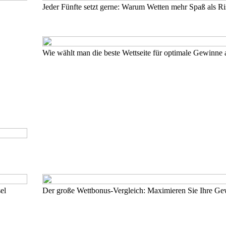
Jeder Fünfte setzt gerne: Warum Wetten mehr Spaß als Ri
Wie wählt man die beste Wettseite für optimale Gewinne 
el
Der große Wettbonus-Vergleich: Maximieren Sie Ihre Ge