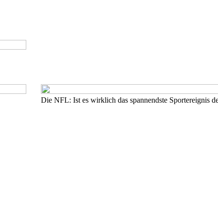
Die NFL: Ist es wirklich das spannendste Sportereignis 