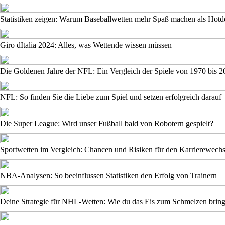
Statistiken zeigen: Warum Baseballwetten mehr Spaß machen als Hotd
Giro dItalia 2024: Alles, was Wettende wissen müssen
Die Goldenen Jahre der NFL: Ein Vergleich der Spiele von 1970 bis 2
NFL: So finden Sie die Liebe zum Spiel und setzen erfolgreich darauf
Die Super League: Wird unser Fußball bald von Robotern gespielt?
Sportwetten im Vergleich: Chancen und Risiken für den Karrierewechs
NBA-Analysen: So beeinflussen Statistiken den Erfolg von Trainern
Deine Strategie für NHL-Wetten: Wie du das Eis zum Schmelzen bring