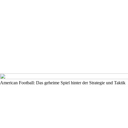
American Football: Das geheime Spiel hinter der Strategie und Taktik