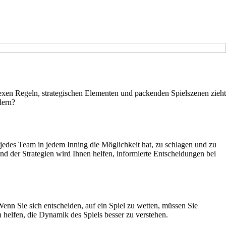
plexen Regeln, strategischen Elementen und packenden Spielszenen zieht
dern?
i jedes Team in jedem Inning die Möglichkeit hat, zu schlagen und zu
und der Strategien wird Ihnen helfen, informierte Entscheidungen bei
enn Sie sich entscheiden, auf ein Spiel zu wetten, müssen Sie
 helfen, die Dynamik des Spiels besser zu verstehen.