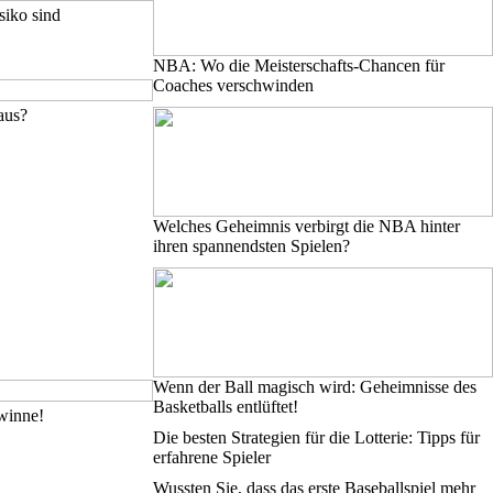
siko sind
NBA: Wo die Meisterschafts-Chancen für
Coaches verschwinden
aus?
Welches Geheimnis verbirgt die NBA hinter
ihren spannendsten Spielen?
Wenn der Ball magisch wird: Geheimnisse des
Basketballs entlüftet!
winne!
Die besten Strategien für die Lotterie: Tipps für
erfahrene Spieler
Wussten Sie, dass das erste Baseballspiel mehr