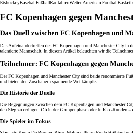
Eishockey
Baseball
Fußball
Radfahren
Wetten
American Football
Basketb
FC Kopenhagen gegen Mancheste
Das Duell zwischen FC Kopenhagen und Ma
Das Aufeinandertreffen des FC Kopenhagen und Manchester City in de
talentierte Mannschaft. In diesem Artikel beleuchten wir die Teilneh
Teilnehmer: FC Kopenhagen gegen Manches
Der FC Kopenhagen und Manchester City sind beide renommierte Fußba
und bieten den Zuschauern spannende Wettkämpfe.
Die Historie der Duelle
Die Begegnungen zwischen dem FC Kopenhagen und Manchester City hab
den Sieg zu erringen. Ob in der Gruppenphase oder in K.o.-Runden – di
Die Spieler im Fokus
Stars wie Kevin De Bruyne, Riyad Mahrez, Pierre-Emile Højbjerg und Ka