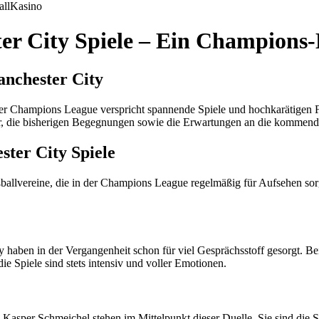
all
Kasino
r City Spiele – Ein Champions-
nchester City
r Champions League verspricht spannende Spiele und hochkarätigen F
mer, die bisherigen Begegnungen sowie die Erwartungen an die kommend
ter City Spiele
llvereine, die in der Champions League regelmäßig für Aufsehen sor
en in der Vergangenheit schon für viel Gesprächsstoff gesorgt. Beid
e Spiele sind stets intensiv und voller Emotionen.
sper Schmeichel stehen im Mittelpunkt dieser Duelle. Sie sind die Sch