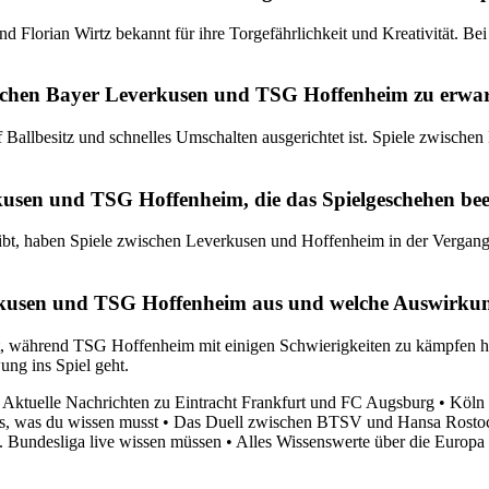
d Florian Wirtz bekannt für ihre Torgefährlichkeit und Kreativität. 
wischen Bayer Leverkusen und TSG Hoffenheim zu erwa
uf Ballbesitz und schnelles Umschalten ausgerichtet ist. Spiele zwisc
rkusen und TSG Hoffenheim, die das Spielgeschehen bee
gibt, haben Spiele zwischen Leverkusen und Hoffenheim in der Vergang
kusen und TSG Hoffenheim aus und welche Auswirkung
igt, während TSG Hoffenheim mit einigen Schwierigkeiten zu kämpfen h
ng ins Spiel geht.
 Aktuelle Nachrichten zu Eintracht Frankfurt und FC Augsburg
•
Köln 
es, was du wissen musst
•
Das Duell zwischen BTSV und Hansa Rosto
2. Bundesliga live wissen müssen
•
Alles Wissenswerte über die Europ