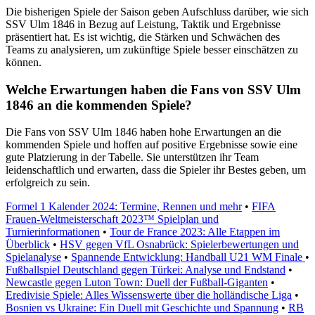
Die bisherigen Spiele der Saison geben Aufschluss darüber, wie sich
SSV Ulm 1846 in Bezug auf Leistung, Taktik und Ergebnisse
präsentiert hat. Es ist wichtig, die Stärken und Schwächen des
Teams zu analysieren, um zukünftige Spiele besser einschätzen zu
können.
Welche Erwartungen haben die Fans von SSV Ulm
1846 an die kommenden Spiele?
Die Fans von SSV Ulm 1846 haben hohe Erwartungen an die
kommenden Spiele und hoffen auf positive Ergebnisse sowie eine
gute Platzierung in der Tabelle. Sie unterstützen ihr Team
leidenschaftlich und erwarten, dass die Spieler ihr Bestes geben, um
erfolgreich zu sein.
Formel 1 Kalender 2024: Termine, Rennen und mehr
•
FIFA
Frauen-Weltmeisterschaft 2023™ Spielplan und
Turnierinformationen
•
Tour de France 2023: Alle Etappen im
Überblick
•
HSV gegen VfL Osnabrück: Spielerbewertungen und
Spielanalyse
•
Spannende Entwicklung: Handball U21 WM Finale
•
Fußballspiel Deutschland gegen Türkei: Analyse und Endstand
•
Newcastle gegen Luton Town: Duell der Fußball-Giganten
•
Eredivisie Spiele: Alles Wissenswerte über die holländische Liga
•
Bosnien vs Ukraine: Ein Duell mit Geschichte und Spannung
•
RB