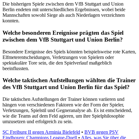
Die bisherigen Spiele zwischen dem VfB Stuttgart und Union
Berlin endeten mit unterschiedlichen Ergebnissen, wobei beide
Mannschaften sowohl Siege als auch Niederlagen verzeichnen
konnten.
Welche besonderen Ereignisse prägten das Spiel
zwischen dem VfB Stuttgart und Union Berlin?
Besondere Ereignisse des Spiels könnten beispielsweise rote Karten,
Elfmeterentscheidungen, Verletzungen von Spielern oder
spektakuläre Tore sein, die den Spielverlauf maßgeblich
beeinflussten.
Welche taktischen Aufstellungen wählten die Trainer
des VfB Stuttgart und Union Berlin für das Spiel?
Die taktischen Aufstellungen der Trainer können variieren und
hängen von verschiedenen Faktoren wie der Form der Spieler,
Verletzungen, Spielstil und Gegneranalyse ab. Es ist entscheidend,
wie die Teams auf dem Feld agieren, um ihre Spielphilosophie
umzusetzen und erfolgreich zu sein.
SC Freiburg II gegen Arminia Bielefeld
•
BVB gegen PSV
Eindhoven: Champions League-Duell
•
Alles, was Sie über die