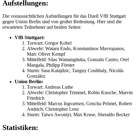
Aufstellungen:
Die voraussichtlichen Aufstellungen für das Duell VfB Stuttgart
gegen Union Berlin sind von großer Bedeutung. Hier sind die
erwarteten Teilnehmer auf beiden Seiten:
VfB Stuttgart:
Torwart: Gregor Kobel
Abwehr: Wataru Endo, Konstantinos Mavropanos,
Marc Oliver Kempf
Mittelfeld: Silas Wamangituka, Gonzalo Castro, Orel
Mangala, Philipp Förster
Sturm: Sasa Kalajdzic, Tanguy Coulibaly, Nicolás
González
Union Berlin:
Torwart: Andreas Luthe
Abwehr: Christopher Trimmel, Robin Knoche, Marvin
Friedrich
Mittelfeld: Marcus Ingvartsen, Grischa Prömel, Robert
Andrich, Christopher Lenz
Sturm: Taiwo Awoniyi, Max Kruse, Sheraldo Becker
Statistiken: