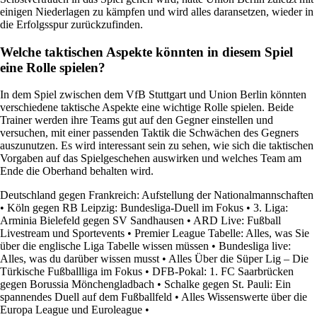
einigen Niederlagen zu kämpfen und wird alles daransetzen, wieder in
die Erfolgsspur zurückzufinden.
Welche taktischen Aspekte könnten in diesem Spiel
eine Rolle spielen?
In dem Spiel zwischen dem VfB Stuttgart und Union Berlin könnten
verschiedene taktische Aspekte eine wichtige Rolle spielen. Beide
Trainer werden ihre Teams gut auf den Gegner einstellen und
versuchen, mit einer passenden Taktik die Schwächen des Gegners
auszunutzen. Es wird interessant sein zu sehen, wie sich die taktischen
Vorgaben auf das Spielgeschehen auswirken und welches Team am
Ende die Oberhand behalten wird.
Deutschland gegen Frankreich: Aufstellung der Nationalmannschaften
•
Köln gegen RB Leipzig: Bundesliga-Duell im Fokus
•
3. Liga:
Arminia Bielefeld gegen SV Sandhausen
•
ARD Live: Fußball
Livestream und Sportevents
•
Premier League Tabelle: Alles, was Sie
über die englische Liga Tabelle wissen müssen
•
Bundesliga live:
Alles, was du darüber wissen musst
•
Alles Über die Süper Lig – Die
Türkische Fußballliga im Fokus
•
DFB-Pokal: 1. FC Saarbrücken
gegen Borussia Mönchengladbach
•
Schalke gegen St. Pauli: Ein
spannendes Duell auf dem Fußballfeld
•
Alles Wissenswerte über die
Europa League und Euroleague
•