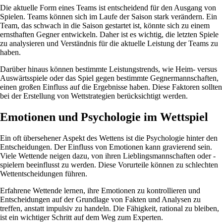
Die aktuelle Form eines Teams ist entscheidend für den Ausgang von
Spielen. Teams können sich im Laufe der Saison stark verändern. Ein
Team, das schwach in die Saison gestartet ist, könnte sich zu einem
ernsthaften Gegner entwickeln. Daher ist es wichtig, die letzten Spiele
zu analysieren und Verständnis für die aktuelle Leistung der Teams zu
haben.
Darüber hinaus können bestimmte Leistungstrends, wie Heim- versus
Auswärtsspiele oder das Spiel gegen bestimmte Gegnermannschaften,
einen großen Einfluss auf die Ergebnisse haben. Diese Faktoren sollten
bei der Erstellung von Wettstrategien berücksichtigt werden.
Emotionen und Psychologie im Wettspiel
Ein oft übersehener Aspekt des Wettens ist die Psychologie hinter den
Entscheidungen. Der Einfluss von Emotionen kann gravierend sein.
Viele Wettende neigen dazu, von ihren Lieblingsmannschaften oder -
spielern beeinflusst zu werden. Diese Vorurteile können zu schlechten
Wettentscheidungen führen.
Erfahrene Wettende lernen, ihre Emotionen zu kontrollieren und
Entscheidungen auf der Grundlage von Fakten und Analysen zu
treffen, anstatt impulsiv zu handeln. Die Fähigkeit, rational zu bleiben,
ist ein wichtiger Schritt auf dem Weg zum Experten.