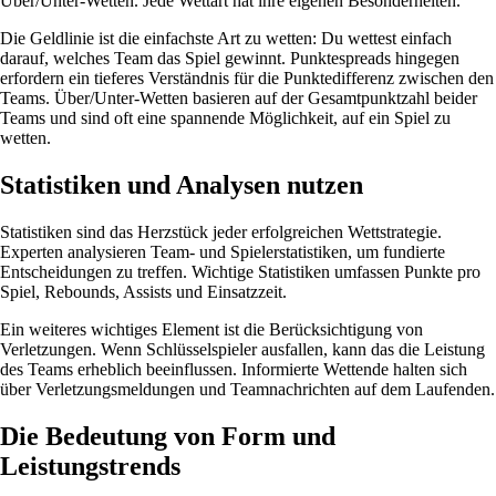
Über/Unter-Wetten. Jede Wettart hat ihre eigenen Besonderheiten.
Die Geldlinie ist die einfachste Art zu wetten: Du wettest einfach
darauf, welches Team das Spiel gewinnt. Punktespreads hingegen
erfordern ein tieferes Verständnis für die Punktedifferenz zwischen den
Teams. Über/Unter-Wetten basieren auf der Gesamtpunktzahl beider
Teams und sind oft eine spannende Möglichkeit, auf ein Spiel zu
wetten.
Statistiken und Analysen nutzen
Statistiken sind das Herzstück jeder erfolgreichen Wettstrategie.
Experten analysieren Team- und Spielerstatistiken, um fundierte
Entscheidungen zu treffen. Wichtige Statistiken umfassen Punkte pro
Spiel, Rebounds, Assists und Einsatzzeit.
Ein weiteres wichtiges Element ist die Berücksichtigung von
Verletzungen. Wenn Schlüsselspieler ausfallen, kann das die Leistung
des Teams erheblich beeinflussen. Informierte Wettende halten sich
über Verletzungsmeldungen und Teamnachrichten auf dem Laufenden.
Die Bedeutung von Form und
Leistungstrends