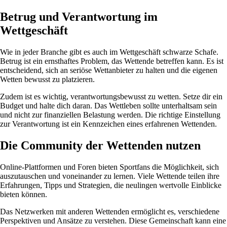
Betrug und Verantwortung im
Wettgeschäft
Wie in jeder Branche gibt es auch im Wettgeschäft schwarze Schafe.
Betrug ist ein ernsthaftes Problem, das Wettende betreffen kann. Es ist
entscheidend, sich an seriöse Wettanbieter zu halten und die eigenen
Wetten bewusst zu platzieren.
Zudem ist es wichtig, verantwortungsbewusst zu wetten. Setze dir ein
Budget und halte dich daran. Das Wettleben sollte unterhaltsam sein
und nicht zur finanziellen Belastung werden. Die richtige Einstellung
zur Verantwortung ist ein Kennzeichen eines erfahrenen Wettenden.
Die Community der Wettenden nutzen
Online-Plattformen und Foren bieten Sportfans die Möglichkeit, sich
auszutauschen und voneinander zu lernen. Viele Wettende teilen ihre
Erfahrungen, Tipps und Strategien, die neulingen wertvolle Einblicke
bieten können.
Das Netzwerken mit anderen Wettenden ermöglicht es, verschiedene
Perspektiven und Ansätze zu verstehen. Diese Gemeinschaft kann eine