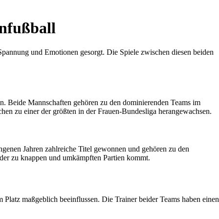
nfußball
Spannung und Emotionen gesorgt. Die Spiele zwischen diesen beiden
. Beide Mannschaften gehören zu den dominierenden Teams im
schen zu einer der größten in der Frauen-Bundesliga herangewachsen.
ngenen Jahren zahlreiche Titel gewonnen und gehören zu den
wieder zu knappen und umkämpften Partien kommt.
 Platz maßgeblich beeinflussen. Die Trainer beider Teams haben einen