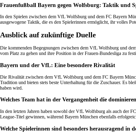
Frauenfußball Bayern gegen Wolfsburg: Taktik und Sp
In den Spielen zwischen dem VfL Wolfsburg und dem FC Bayern München
ausgewogene Taktik, die es den Spielerinnen ermöglicht, ihr volles Po
Ausblick auf zukünftige Duelle
Die kommenden Begegnungen zwischen dem VfL Wolfsburg und dem FC 
vom Platz zu gehen und ihre Position in der Frauen-Bundesliga zu fest
Bayern und der VfL: Eine besondere Rivalität
Die Rivalität zwischen dem VfL Wolfsburg und dem FC Bayern München 
Tradition und bieten stets beste Unterhaltung für die Zuschauer. Es b
haben wird.
Welches Team hat in der Vergangenheit die dominie
In den letzten Jahren haben sowohl der VfL Wolfsburg als auch der 
League-Titel gewinnen, während Bayern München ebenfalls erfolgreich w
Welche Spielerinnen sind besonders herausragend in