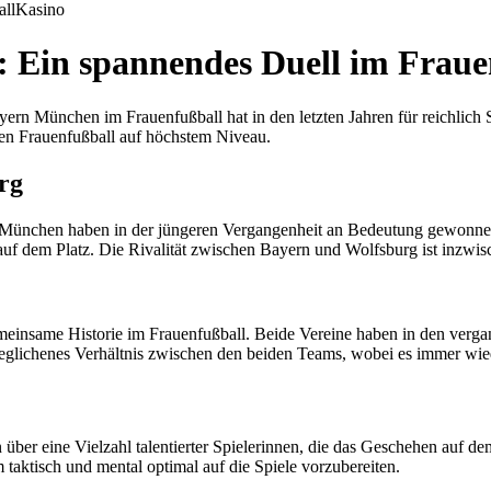
all
Kasino
 Ein spannendes Duell im Fraue
n München im Frauenfußball hat in den letzten Jahren für reichlich 
igen Frauenfußball auf höchstem Niveau.
rg
nchen haben in der jüngeren Vergangenheit an Bedeutung gewonnen
auf dem Platz. Die Rivalität zwischen Bayern und Wolfsburg ist inzwi
insame Historie im Frauenfußball. Beide Vereine haben in den verga
ausgeglichenes Verhältnis zwischen den beiden Teams, wobei es immer 
r eine Vielzahl talentierter Spielerinnen, die das Geschehen auf dem
 taktisch und mental optimal auf die Spiele vorzubereiten.