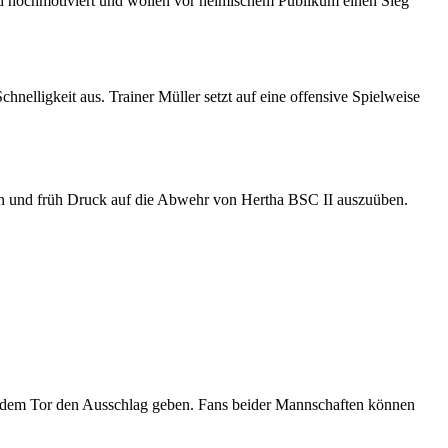
sind hochmotiviert und wollen vor heimischem Publikum einen Sieg
hnelligkeit aus. Trainer Müller setzt auf eine offensive Spielweise
ren und früh Druck auf die Abwehr von Hertha BSC II auszuüben.
vor dem Tor den Ausschlag geben. Fans beider Mannschaften können