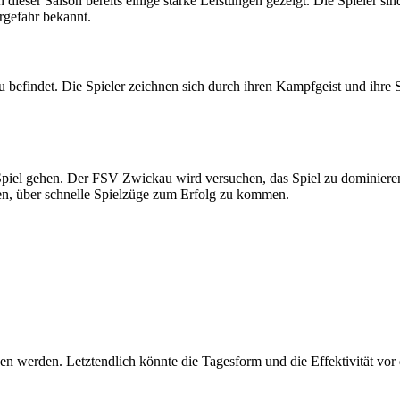
n dieser Saison bereits einige starke Leistungen gezeigt. Die Spieler 
rgefahr bekannt.
befindet. Die Spieler zeichnen sich durch ihren Kampfgeist und ihre Sc
s Spiel gehen. Der FSV Zwickau wird versuchen, das Spiel zu dominie
n, über schnelle Spielzüge zum Erfolg zu kommen.
eben werden. Letztendlich könnte die Tagesform und die Effektivität 